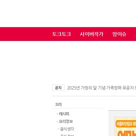
토크토크
사이버작가
맘이슈
2025년 가정의 달 기념 가족정책 유공자
요리
· 레시피
· 요리정보
- 음식생각