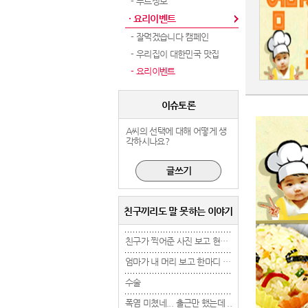
- 푸드정보
· 요리이벤트
- 잘먹겠습니다 캠페인
- 우리집이 대한민국 맛집
- 요리이벤트
이슈토론
A씨의 선택에 대해 어떻게 생
각하시나요?
친구끼리도 말 못하는 이야기
친구가 찍어준 사진 보고 현타 겁..
친구가 찍어준 사진 보고 현타 겁..
엄마가 내 머리 보고 한마디 했는..
엄마가 내 머리 보고 한마디 했는..
수술
수술
수술
폭염 미쳤네... 출근만 했는데 ..
폭염 미쳤네... 출근만 했는데 ..
폭염 미쳤네... 출근만 