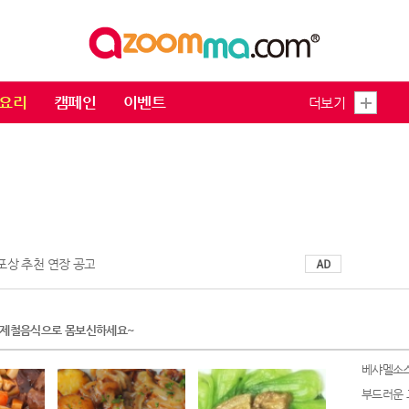
요리
캠페인
이벤트
더보기
 포상 추천 연장 공고
제철음식으로 몸보신하세요~
베샤멜소