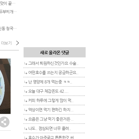
섞어 먹는 맛이 끝내주는 부대찌개
맛있는 순두부찌개가 필요할 때 -
가을냄새진동 청국장찌개
더보기
새로 올라온 댓글
그래서 퇴원하신것인가요 수술..
어떤호수를 쓰는지 궁금하군요..
난 영양제 8개 먹는중 ㅋㅋ..
오늘 대구 체감온도 42....
커피 하루에 그렇게 많이 먹..
액상이면 먹기 편하긴 하지 ..
요즘은 그냥 먹기 좋은거든 ..
나도.. 점심되면 너무 졸려..
호수가 아주굵고 튼튼한것 써..