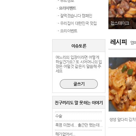
- 푸드정보
· 요리이벤트
- 잘먹겠습니다 캠페인
찹스테이크
- 우리집이 대한민국 맛집
- 요리이벤트
레시피
엄
이슈토론
며느리의 입장이라면 어떻게
하실건가요? 또 시어머니의 입
장은 어떨것 같은지 말씀해 주
세요
친구끼리도 말 못하는 이야기
수술
수술
수술
생생 앞다리 김
폭염 미쳤네... 출근만 했는데 ..
폭염 미쳤네... 출근만 했는데 ..
폭염 미쳤네... 출근만 
해가없어서...
해가없어서...
해가없어서...