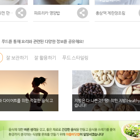
[1편]-맛있는 호박전 만들기!
(1)
파프리카 영양밥
홍삼액 계란장조림
푸드를 통해 요리와 관련된 다양한 정보를 공유해요!
잘 보관하기
잘 활용하기
푸드 스타일링
과 다이어트를 위한 적절한 음식 고
지방은 다 나쁜것? 땡! 착한 지방(Healthy 
습니다!