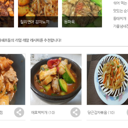
동태찌개
칠리연어 감자뇨끼
동파육
마쉐프들의 리얼 레알 레시피를 추천합니다!
치찜
애호박찌개
(10)
당근감자볶음
(10)
했는데 ..