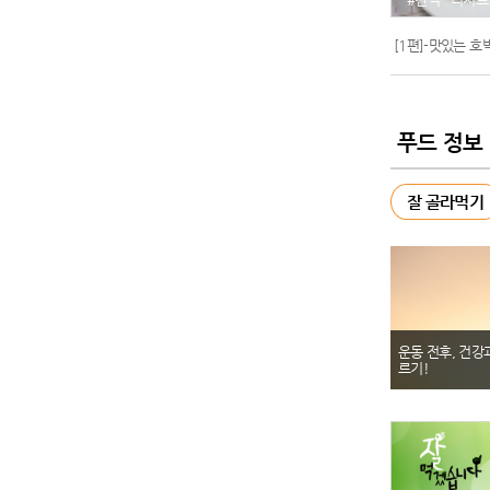
푸드 정보
잘 골라먹기
운동 전후, 건강
르기!