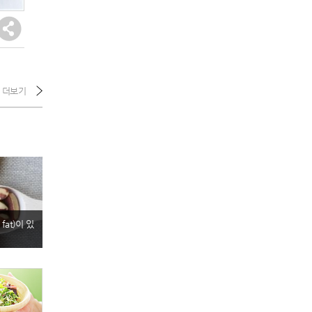
더보기
fat)이 있