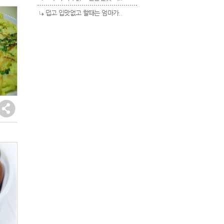
덥고 입맛없고 할때는 엄마가..
(1)