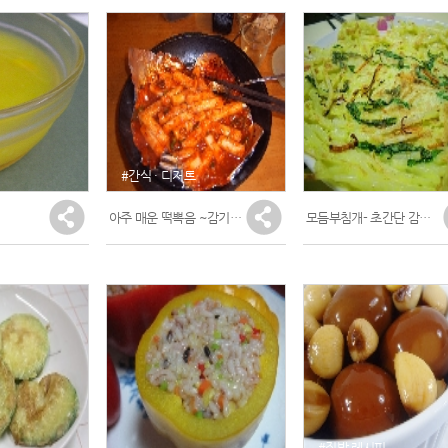
리
~~
엄마가 냉장고 열자마자 한숨 쉼ㅋ..
#간식 · 디저트
아주 매운 떡뽁음 ~감기뚝
(1)
모듬부침개- 초간단 감자전,야채호박전,버섯전
#집밥 레시피