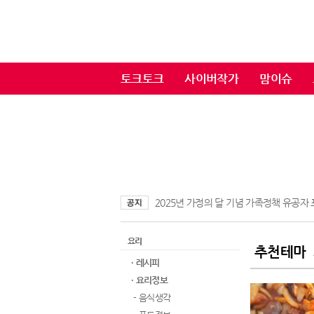
토크토크
사이버작가
맘이슈
2025년 가정의 달 기념 가족정책 유공자
요리
추천테마
· 레시피
· 요리정보
- 음식생각