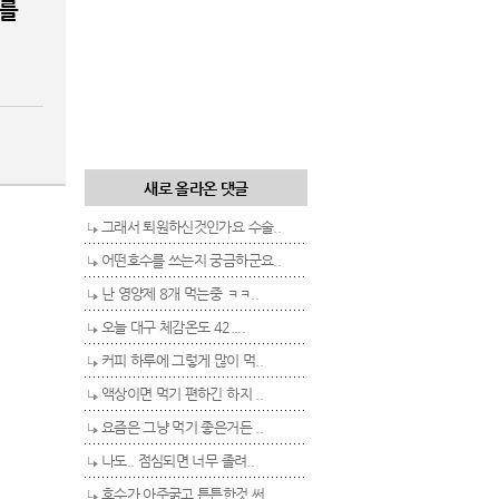
피를
새로 올라온 댓글
그래서 퇴원하신것인가요 수술..
어떤호수를 쓰는지 궁금하군요..
난 영양제 8개 먹는중 ㅋㅋ..
오늘 대구 체감온도 42....
커피 하루에 그렇게 많이 먹..
액상이면 먹기 편하긴 하지 ..
요즘은 그냥 먹기 좋은거든 ..
나도.. 점심되면 너무 졸려..
호수가 아주굵고 튼튼한것 써..