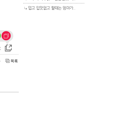
덥고 입맛없고 할때는 엄마가..