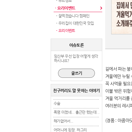
- 푸드정보
· 요리이벤트
- 잘먹겠습니다 캠페인
- 우리집이 대한민국 맛집
- 요리이벤트
이슈토론
임산부 우선 입장 어떻게 생각
하시나요?
길에서 파는 붕
겨울에만 누릴 
꼭 사먹을 필요
친구끼리도 말 못하는 이야기
이불 밖은 위험
겨울 먹거리를 
수술
수술
수술
여러분의 레시
폭염 미쳤네... 출근만 했는데 ..
폭염 미쳤네... 출근만 했는데 ..
폭염 미쳤네... 출근만 
(경품 : 아줌마닷
해가없어서...
해가없어서...
해가없어서...
어머니에 된장. 짜그리
어머니에 된장. 짜그리
어머니에 된장. 짜그