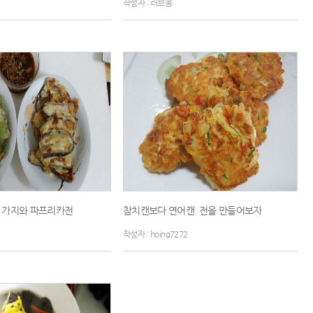
작성자 : 러브콩
 가지와 파프리카전
참치캔보다 연어캔. 전을 만들어보자
작성자 : hoing7272