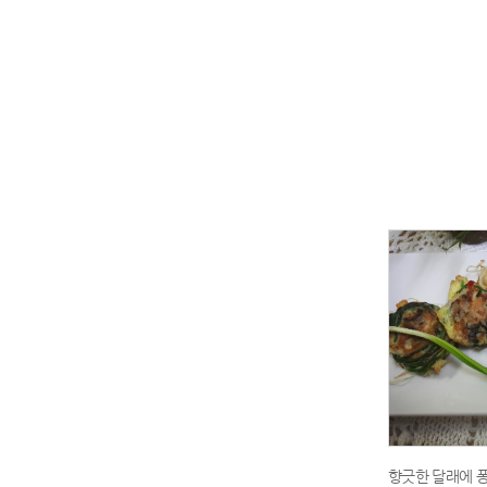
향긋한 달래에 퐁