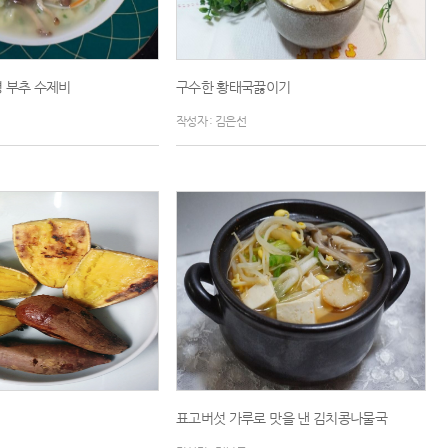
 부추 수제비
구수한 황태국끓이기
작성자 : 김은선
표고버섯 가루로 맛을 낸 김치콩나물국