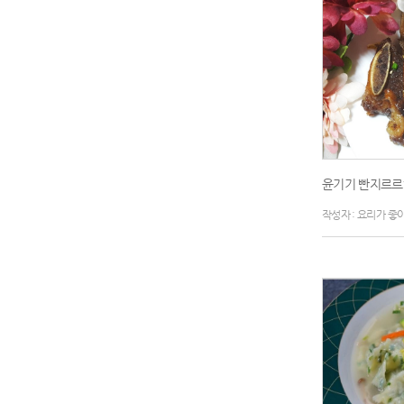
윤기기 빤지르르하
작성자 : 요리가 좋