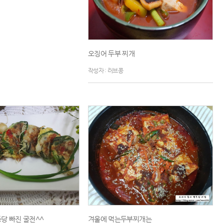
오징어 두부 찌개
작성자 : 러브콩
당 빠진 굴전^^
겨울에 먹는두부찌개는