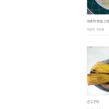
애호박 볶음 고명
작성자 : 러브콩
군고구마