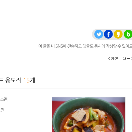
~~
엄마가 냉장고 열자마자 한숨 쉼ㅋ..
트 응모작
15
개
소면