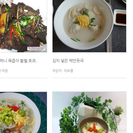
니 육즙이 좔죌 흐르..
김치 넣은 떡만둣국
아 여경
작성자 : 러브콩