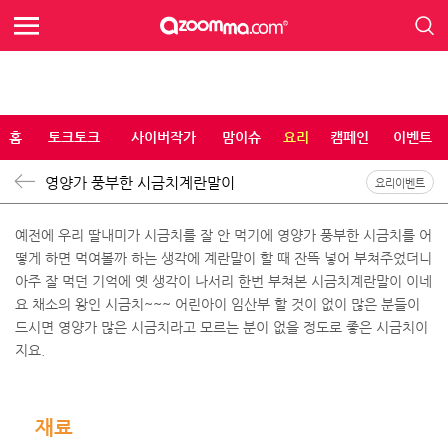
홈
토크토크
사이버작가
맘이슈
요리
캠페인
이벤트
영양가 풍부한 시금치계란말이
요리이벤트
예전에 우리 딸내미가 시금치를 잘 안 먹기에 영양가 풍부한 시금치를 어
떻게 하면 먹여볼까 하는 생각에 계란말이 할 때 잔뜩 넣어 부쳐주었더니
아주 잘 먹던 기억에 옛 생각이 나서리 한번 부쳐본 시금치계란말이 이네
요 채소의 왕인 시금치~~~ 어린아이 임산부 할 것이 없이 많은 분들이
드시면 영양가 많은 시금치라고 모르는 분이 없을 정도로 좋은 시금치이
지요.
재료