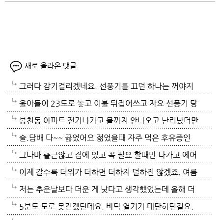
새로 올라온 댓글
그러다 감기걸리겠네요. 선풍기를 끄던 하나는 꺼야지
요. 여름철 실내 적정온도가 26로 알고있는데 너무 낮
울아들이 23도로 놓고 이불 뒤집어쓰고 자요 선풍기 당
게 설정해놓고 사네요. 전기세도 많이나오겠네요.
연 틀어져있고 에휴
봉천동 아파트 전기나가고 물까지 안나오고 난리났더만
요. 어제 뉴스나오데요.진짜지 이젠 여름이 살기 더 힘
술.담배 다~~ 끓었어요 젊었을때 자주 먹은 후유증인
들걸로 보이네요. 다들 에어컨 밤새 돌리고하니요. 저는
가? 나이먹어서 생고생중 입니다 ㅠㅠㅠㅠ
그나마 출근않고 집에 있고 꼭 필요 할때만 나가고 에어
12시부터 밤 열시까지만 돌리고 에어컨끄고 선풍기 두
컨 켜고 있으니 그나마 잘 견디고 있네요 이렇게 에어컨
이제 갈수록 더위가 더하면 더하지 덜하진 않겠죠. 여름
대로 교대로 키고 자네요.
이 가열되면 지구 온도는 더 올라 갈 것이고 전력은 더
만 없음 좋겠어요. 여름이 무서워요.ㅎ 겨울엔 추움 옷
저는 추운날보다 더운 게 낫다고 생각했었는데 올해 더
모자날것이고 악순환이죠 그러게요 이제는 변압기 과부
이래도 껴입고 집에 가만있음 되는데 ..여름은 집을나가
위는 난생처음 겪는 거라 적응이 안되네요. 제발 비가 쏟
5분도 도로 못걷겠던데요. 바닥 열기가 대단하던걸요.