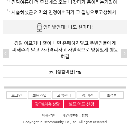
하로 정전이 될까봐 제일 무섭기도 합니다
기가 겁나요. 장대비가 한바탕 퍼부움 좋겠네요.
아져서 기온이 내려가면 좋겠어요.
지하도로 들어가서 병원근처서 또다시 지상으로 올라와
진짜여름이 더 무섭네요 오늘 나갓다가 몸이타는거같아
병원갔네요. 두군데를 가느라고 어제그랬죠. 엔간하면
택시타고 왔어요 당분간 안나가야겠어요 처서가 되면
시술하셨군요 저의 친정아버지가 그 질병으로고생해서
밖에 나가지마요. 쓰러져요.ㅎ쿠팡에서 배달시키고 집
햇빛도 덜따갑고 더위도 한풀꺽이던데 이러다가 여름나
저도 좀 압니다 남자들이 나이먹음 잘 걸리는병이죠 여
엄마발언대! 나도 한마디!
에있는걸로 저도 해결하네요. 처서가 23일이네요. 비좀
라로 변할수도 있겠어요 쿠팡에 바람나오는 팬달린 조
자들이 방광염에 자주 걸리듯이 그병도 재발이 잦은편
왔음 좋겠어요.근대 당분간 비소식이 없더라구요. 내일
끼팔던데 그거는 오래는 사용이안되겠지요 태풍이라도
이여서 조심하셔야 할거에요 남편분 술 좋아하시나요
정말 아프거나 열이 나면 은폐하지말고 주변인들에게
피해주지 말고 자가격리하고 자발적으로 양심있게 행동
부터 중부지방은 더위가 좀 주춤한다 일기예보서 그러
불어 이 열기를 식혀주먼 좋겠어요 살다가 태풍기다리
보통 술많이 드시는분이 오는 질병인데 저의 아버지가
하길
긴하데요. 좀만 참으면 되겠지요. 에어컨 없는집 어찌사
기는 처음이네요
술고래였거든요
by. [생활미션] -님
나 몰라요. 서울 봉천동 아파트엔 전기나가고 물도안나
오고 난리도 아니더만요. 아파트는 그래서 저는 싫어요.
로그인
회원가입
고객센터
PC버전
출석부
이용약관
|
개인정보취급방침
Copyright Inuscommunity Co.,Ltd. All rights reserved