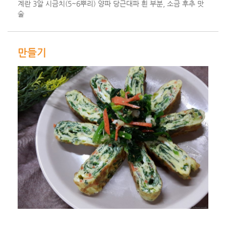
계란 3알 시금치(5~6뿌리) 양파 당근대파 흰 부분, 소금 후추 맛
술
만들기