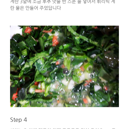
계란 3알에 소금 후추 맛술 반 스푼 을 넣어서 휘리릭 계
란 물은 만들어 주었답니다
Step 4