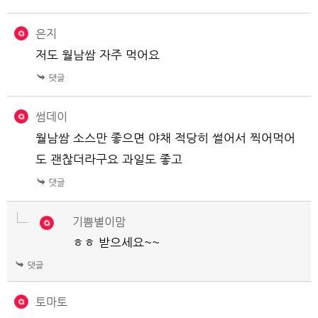
은지
저도 월남쌈 자주 먹어요
썸데이
월남쌈 소스만 좋으면 야채 적당히 썰어서 찍어먹어
도 괜찮더라구요 과일도 좋고
기쁨별이맘
ㅎㅎ 받으세요~~
토마토