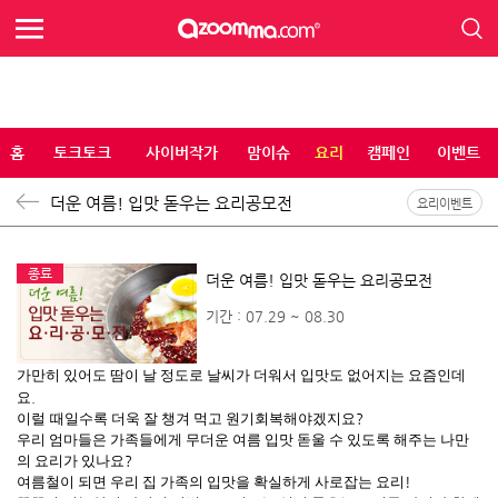
홈
토크토크
사이버작가
맘이슈
요리
캠페인
이벤트
더운 여름! 입맛 돋우는 요리공모전
요리이벤트
종료
더운 여름! 입맛 돋우는 요리공모전
기간 : 07.29 ~ 08.30
가만히 있어도 땀이 날 정도로 날씨가 더워서 입맛도 없어지는 요즘인데
요
.
이럴
때일수록 더욱 잘 챙겨 먹고 원기회복해야겠지요
?
우리 엄마들은 가족들에게 무더운 여름 입맛 돋울 수 있도록 해주는 나만
의 요리가 있나요
?
여름철이 되면 우리 집 가족의 입맛을 확실하게 사로잡는 요리
!