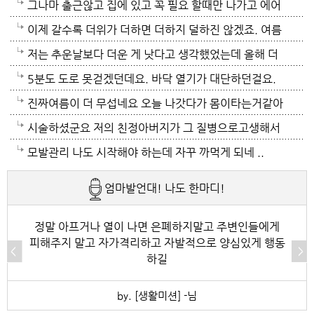
들걸로 보이네요. 다들 에어컨 밤새 돌리고하니요. 저는
가? 나이먹어서 생고생중 입니다 ㅠㅠㅠㅠ
그나마 출근않고 집에 있고 꼭 필요 할때만 나가고 에어
12시부터 밤 열시까지만 돌리고 에어컨끄고 선풍기 두
컨 켜고 있으니 그나마 잘 견디고 있네요 이렇게 에어컨
이제 갈수록 더위가 더하면 더하지 덜하진 않겠죠. 여름
대로 교대로 키고 자네요.
이 가열되면 지구 온도는 더 올라 갈 것이고 전력은 더
만 없음 좋겠어요. 여름이 무서워요.ㅎ 겨울엔 추움 옷
저는 추운날보다 더운 게 낫다고 생각했었는데 올해 더
모자날것이고 악순환이죠 그러게요 이제는 변압기 과부
이래도 껴입고 집에 가만있음 되는데 ..여름은 집을나가
위는 난생처음 겪는 거라 적응이 안되네요. 제발 비가 쏟
5분도 도로 못걷겠던데요. 바닥 열기가 대단하던걸요.
하로 정전이 될까봐 제일 무섭기도 합니다
기가 겁나요. 장대비가 한바탕 퍼부움 좋겠네요.
아져서 기온이 내려가면 좋겠어요.
지하도로 들어가서 병원근처서 또다시 지상으로 올라와
진짜여름이 더 무섭네요 오늘 나갓다가 몸이타는거같아
병원갔네요. 두군데를 가느라고 어제그랬죠. 엔간하면
택시타고 왔어요 당분간 안나가야겠어요 처서가 되면
시술하셨군요 저의 친정아버지가 그 질병으로고생해서
밖에 나가지마요. 쓰러져요.ㅎ쿠팡에서 배달시키고 집
햇빛도 덜따갑고 더위도 한풀꺽이던데 이러다가 여름나
저도 좀 압니다 남자들이 나이먹음 잘 걸리는병이죠 여
모발관리 나도 시작해야 하는데 자꾸 까먹게 되네 ..
에있는걸로 저도 해결하네요. 처서가 23일이네요. 비좀
라로 변할수도 있겠어요 쿠팡에 바람나오는 팬달린 조
자들이 방광염에 자주 걸리듯이 그병도 재발이 잦은편
엄마발언대! 나도 한마디!
왔음 좋겠어요.근대 당분간 비소식이 없더라구요. 내일
끼팔던데 그거는 오래는 사용이안되겠지요 태풍이라도
이여서 조심하셔야 할거에요 남편분 술 좋아하시나요
부터 중부지방은 더위가 좀 주춤한다 일기예보서 그러
불어 이 열기를 식혀주먼 좋겠어요 살다가 태풍기다리
보통 술많이 드시는분이 오는 질병인데 저의 아버지가
정말 아프거나 열이 나면 은폐하지말고 주변인들에게
피해주지 말고 자가격리하고 자발적으로 양심있게 행동
긴하데요. 좀만 참으면 되겠지요. 에어컨 없는집 어찌사
기는 처음이네요
술고래였거든요
하길
나 몰라요. 서울 봉천동 아파트엔 전기나가고 물도안나
by. [생활미션] -님
오고 난리도 아니더만요. 아파트는 그래서 저는 싫어요.