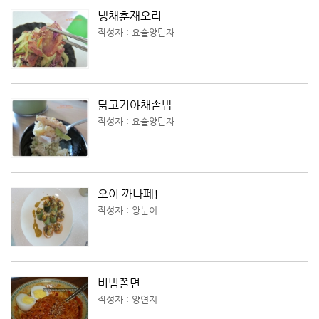
냉채훈재오리
작성자 : 요술양탄자
닭고기야채솥밥
작성자 : 요술양탄자
오이 까나페!
작성자 : 왕눈이
비빔쫄면
작성자 : 양연지