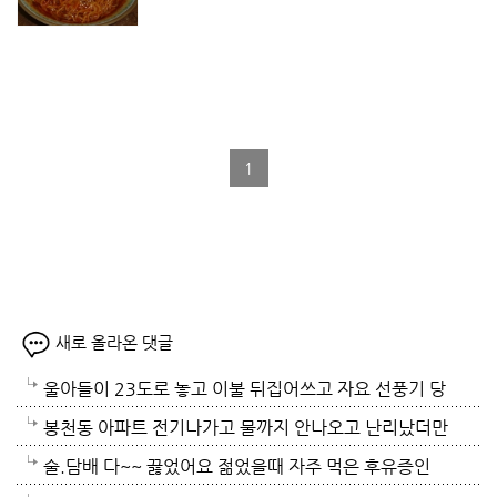
1
새로 올라온 댓글
울아들이 23도로 놓고 이불 뒤집어쓰고 자요 선풍기 당
연 틀어져있고 에휴
봉천동 아파트 전기나가고 물까지 안나오고 난리났더만
요. 어제 뉴스나오데요.진짜지 이젠 여름이 살기 더 힘
술.담배 다~~ 끓었어요 젊었을때 자주 먹은 후유증인