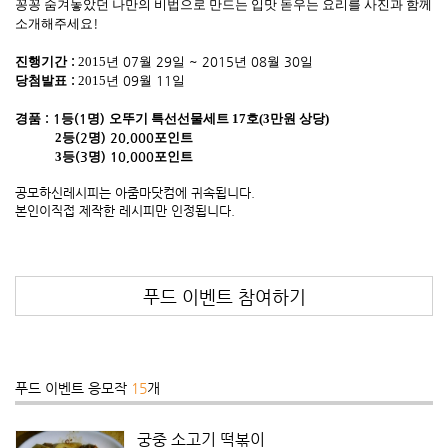
꽁꽁 숨겨놓았던 나만의 비법으로 만드는 입맛 돋우는 요리를 사진과 함께
소개해주세요
!
진행기간
:
2015
년
07
월
29
일
~ 2015
년
08
월
30
일
당첨발표
:
2015
년
09
월
11
일
경품
: 1
등
(1
명
)
오뚜기
특선선물세트
17
호
(3
만원 상당
)
2
등
(2
명
) 20,000
포인트
3
등
(3
명
) 10,000
포인트
공모하신레시피는 아줌마닷컴에 귀속됩니다
.
본인이직접 제작한 레시피만 인정됩니다
.
푸드 이벤트 참여하기
푸드 이벤트 응모작
15
개
궁중 소고기 떡볶이