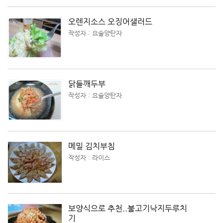
오렌지소스 오징어샐러드
작성자 : 요술양탄자
닭들깨두부
작성자 : 요술양탄자
메밀 김치부침
작성자 : 라이스
보양식으로 추천..불고기낙지두루치
기