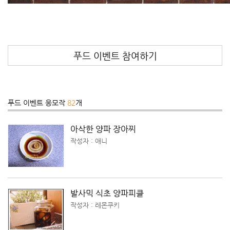
푸드 이벤트 참여하기
푸드 이벤트 응모작
82
개
아삭한 양파 장아찌
작성자 : 애니
발사믹 식초 양파피클
작성자 : 레몬쿠키