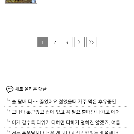
1
2
3
>
>>
새로 올라온 댓글
술.담배 다~~ 끓었어요 젊었을때 자주 먹은 후유증인
가? 나이먹어서 생고생중 입니다 ㅠㅠㅠㅠ
그나마 출근않고 집에 있고 꼭 필요 할때만 나가고 에어
컨 켜고 있으니 그나마 잘 견디고 있네요 이렇게 에어컨
이제 갈수록 더위가 더하면 더하지 덜하진 않겠죠. 여름
이 가열되면 지구 온도는 더 올라 갈 것이고 전력은 더
만 없음 좋겠어요. 여름이 무서워요.ㅎ 겨울엔 추움 옷
저는 추운날보다 더운 게 낫다고 생각했었는데 올해 더