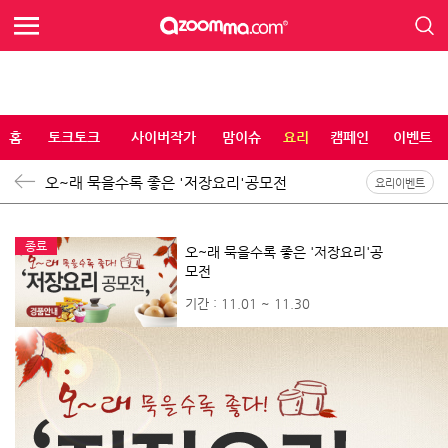
홈
토크토크
사이버작가
맘이슈
요리
캠페인
이벤트
오~래 묵을수록 좋은 '저장요리'공모전
요리이벤트
종료
오~래 묵을수록 좋은 '저장요리'공
모전
기간 : 11.01 ~ 11.30