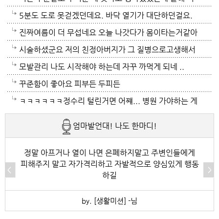
모자날것이고 악순환이죠 그러게요 이제는 변압기 과부
이래도 껴입고 집에 가만있음 되는데 ..여름은 집을나가
위는 난생처음 겪는 거라 적응이 안되네요. 제발 비가 쏟
5분도 도로 못걷겠던데요. 바닥 열기가 대단하던걸요.
하로 정전이 될까봐 제일 무섭기도 합니다
기가 겁나요. 장대비가 한바탕 퍼부움 좋겠네요.
아져서 기온이 내려가면 좋겠어요.
지하도로 들어가서 병원근처서 또다시 지상으로 올라와
진짜여름이 더 무섭네요 오늘 나갓다가 몸이타는거같아
병원갔네요. 두군데를 가느라고 어제그랬죠. 엔간하면
택시타고 왔어요 당분간 안나가야겠어요 처서가 되면
시술하셨군요 저의 친정아버지가 그 질병으로고생해서
밖에 나가지마요. 쓰러져요.ㅎ쿠팡에서 배달시키고 집
햇빛도 덜따갑고 더위도 한풀꺽이던데 이러다가 여름나
저도 좀 압니다 남자들이 나이먹음 잘 걸리는병이죠 여
모발관리 나도 시작해야 하는데 자꾸 까먹게 되네 ..
에있는걸로 저도 해결하네요. 처서가 23일이네요. 비좀
라로 변할수도 있겠어요 쿠팡에 바람나오는 팬달린 조
자들이 방광염에 자주 걸리듯이 그병도 재발이 잦은편
꾸준함이 좋아요 피부든 두피든
왔음 좋겠어요.근대 당분간 비소식이 없더라구요. 내일
끼팔던데 그거는 오래는 사용이안되겠지요 태풍이라도
이여서 조심하셔야 할거에요 남편분 술 좋아하시나요
ㅋㅋㅋㅋㅋㅋ정수리 털린거면 어쨰... 병원 가야하는 게
부터 중부지방은 더위가 좀 주춤한다 일기예보서 그러
불어 이 열기를 식혀주먼 좋겠어요 살다가 태풍기다리
보통 술많이 드시는분이 오는 질병인데 저의 아버지가
아닌지..
엄마발언대! 나도 한마디!
긴하데요. 좀만 참으면 되겠지요. 에어컨 없는집 어찌사
기는 처음이네요
술고래였거든요
나 몰라요. 서울 봉천동 아파트엔 전기나가고 물도안나
정말 아프거나 열이 나면 은폐하지말고 주변인들에게
피해주지 말고 자가격리하고 자발적으로 양심있게 행동
오고 난리도 아니더만요. 아파트는 그래서 저는 싫어요.
하길
by. [생활미션] -님