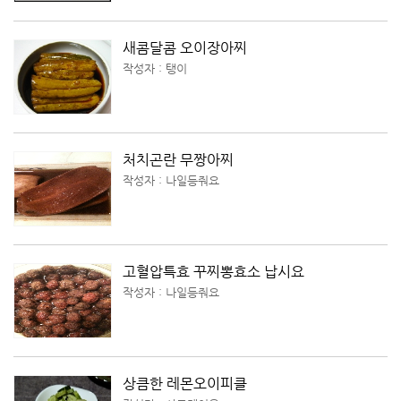
새콤달콤 오이장아찌
작성자 : 탱이
처치곤란 무짱아찌
작성자 : 나일등줘요
고혈압특효 꾸찌뽕효소 납시요
작성자 : 나일등줘요
상큼한 레몬오이피클