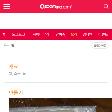
홈
토크토크
사이버작가
맘이슈
요리
캠페인
이벤트
떡
요리이벤트
재료
쌀, 소금, 물
만들기