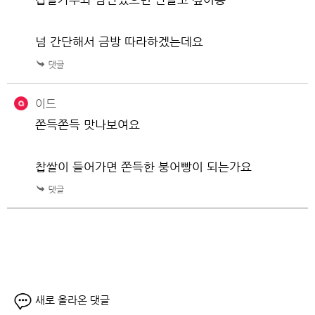
넘 간단해서 금방 따라하겠는데요
이드
쫀득쫀득 맛나보여요
찹쌀이 들어가면 쫀득한 붕어빵이 되는가요
새로 올라온 댓글