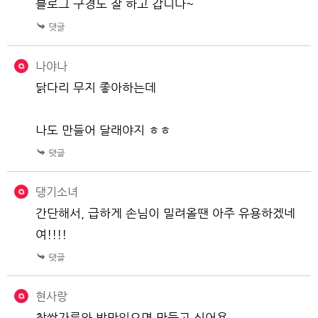
블로그 구경도 잘 하고 갑니다~
나야나
닭다리 무지 좋아하는데
나도 만들어 달래야지 ㅎㅎ
댕기소녀
간단해서, 급하게 손님이 밀려올땐 아주 유용하겠네
여!!!!
현사랑
찹쌀가루와 밤만있으면 만들고 싶어용