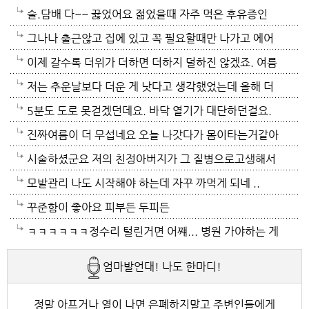
술.담배 다~~ 끓었어요 젊었을때 자주 먹은 후유증인
가? 나이먹어서 생고생중 입니다 ㅠㅠㅠㅠ
그나나 출근않고 집에 있고 꼭 필요할때만 나가고 에어
컨 켜고 있으니 그나마 잘견디고 있네요 이렇게 에어컨
이제 갈수록 더위가 더하면 더하지 덜하진 않겠죠. 여름
이 가열되면 지구온도는 더 올라갈것이고 전력은 더 모
만 없음 좋겠어요. 여름이 무서워요.ㅎ 겨울엔 추움 옷
저는 추운날보다 더운 게 낫다고 생각했었는데 올해 더
자날것이고 악순환이죠
이래도 껴입고 집에 가만있음 되는데 ..여름은 집을나가
위는 난생처음 겪는 거라 적응이 안되네요. 제발 비가 쏟
5분도 도로 못걷겠던데요. 바닥 열기가 대단하던걸요.
기가 겁나요. 장대비가 한바탕 퍼부움 좋겠네요.
아져서 기온이 내려가면 좋겠어요.
지하도로 들어가서 병원근처서 또다시 지상으로 올라와
진짜여름이 더 무섭네요 오늘 나갓다가 몸이타는거같아
병원갔네요. 두군데를 가느라고 어제그랬죠. 엔간하면
택시타고 왔어요 당분간 안나가야겠어요 처서가 되면
시술하셨군요 저의 친정아버지가 그 질병으로고생해서
밖에 나가지마요. 쓰러져요.ㅎ쿠팡에서 배달시키고 집
햇빛도 덜따갑고 더위도 한풀꺽이던데 이러다가 여름나
저도 좀 압니다 남자들이 나이먹음 잘 걸리는병이죠 여
모발관리 나도 시작해야 하는데 자꾸 까먹게 되네 ..
에있는걸로 저도 해결하네요. 처서가 23일이네요. 비좀
라로 변할수도 있겠어요 쿠팡에 바람나오는 팬달린 조
자들이 방광염에 자주 걸리듯이 그병도 재발이 잦은편
꾸준함이 좋아요 피부든 두피든
왔음 좋겠어요.근대 당분간 비소식이 없더라구요. 내일
끼팔던데 그거는 오래는 사용이안되겠지요 태풍이라도
이여서 조심하셔야 할거에요 남편분 술 좋아하시나요
ㅋㅋㅋㅋㅋㅋ정수리 털린거면 어쨰... 병원 가야하는 게
부터 중부지방은 더위가 좀 주춤한다 일기예보서 그러
불어 이 열기를 식혀주먼 좋겠어요 살다가 태풍기다리
보통 술많이 드시는분이 오는 질병인데 저의 아버지가
아닌지..
엄마발언대! 나도 한마디!
긴하데요. 좀만 참으면 되겠지요. 에어컨 없는집 어찌사
기는 처음이네요
술고래였거든요
나 몰라요. 서울 봉천동 아파트엔 전기나가고 물도안나
정말 아프거나 열이 나면 은폐하지말고 주변인들에게