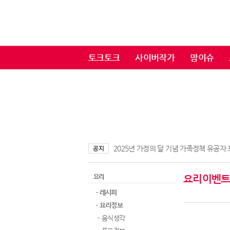
토크토크
사이버작가
맘이슈
2025년 가정의 달 기념 가족정책 유공자
요리
요리이벤
· 레시피
· 요리정보
- 음식생각