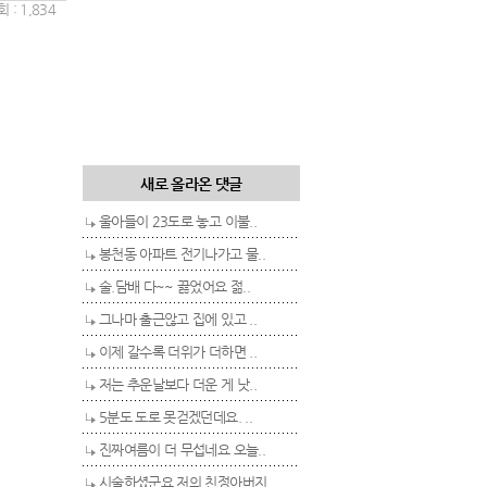
 : 1,834
새로 올라온 댓글
울아들이 23도로 놓고 이불..
봉천동 아파트 전기나가고 물..
술.담배 다~~ 끓었어요 젊..
그나마 출근않고 집에 있고 ..
이제 갈수록 더위가 더하면 ..
저는 추운날보다 더운 게 낫..
5분도 도로 못걷겠던데요. ..
진짜여름이 더 무섭네요 오늘..
시술하셨군요 저의 친정아버지..