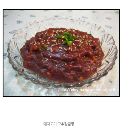
돼지고기 고추장쌈장~~