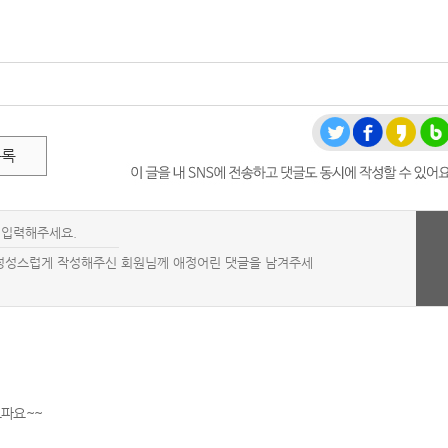
목록
파요~~