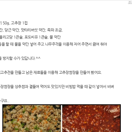
조회
 50g, 고추장 1컵
간, 당근 약간, 맛타리버섯 약간, 쪽파 조금,
올리고당 1큰술, 포도씨유 1큰술, 물 약간
음을 할 때 물을 약간 넣어 주고 나무주걱을 이용해 저어 주면서 끓여 줘야
을 방지할 수가 있답니다.^^
이고추전을 만들고 남은 재료들을 이용해 고추장쌈장을 만들어 봤어요.
추장쌈장을 상추쌈과 곁들여 먹어도 맛있지만 비빔밥 먹을 때 같이 넣어서 비벼
구요..
친구가 찍어준 사진 보고 현타 겁..
엄마가 내 머리 보고 한마디 했는..