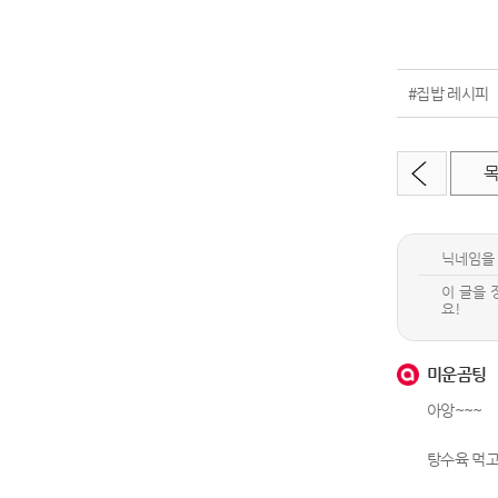
#집밥 레시피
미운곰팅
아앙~~~
탕수육 먹고