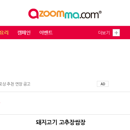
요리
캠페인
이벤트
더보기
 포상 추천 연장 공고
트
돼지고기 고추장쌈장