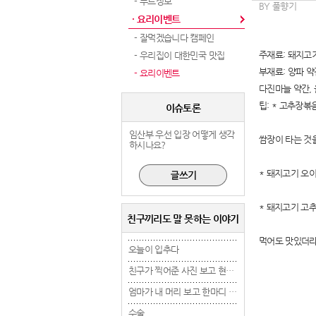
- 푸드정보
BY 풀향기
· 요리이벤트
- 잘먹겠습니다 캠페인
주재료: 돼지고기
- 우리집이 대한민국 맛집
부재료: 양파 약
- 요리이벤트
다진마늘 약간, 
팁: * 고추장볶
이슈토론
임산부 우선 입장 어떻게 생각
쌈장이 타는 것
하시나요?
* 돼지고기 오
* 돼지고기 고
친구끼리도 말 못하는 이야기
먹어도 맛있더라
오늘이 입추다
오늘이 입추다
오늘이 입추다
친구가 찍어준 사진 보고 현타 겁..
친구가 찍어준 사진 보고 현타 겁..
엄마가 내 머리 보고 한마디 했는..
엄마가 내 머리 보고 한마디 했는..
수술
수술
수술