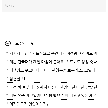
새로 올라온 댓글
제가사는곳은 지도상으로 중간에 끼여설랑 이러지도 저
러지도 못하는 데프리카 라고불리는 경북에 살고 있답
저는 건국대가 제일 마음에 들어요. 의료비로 왕창 축나
니다 밤열대아에 잠못이루기도 했어요 어제는... 에어컨
지 않는다면 좋겠어요.
내색않고 웃고다니니 다들 괜찮은줄 보는거죠..그렇다
켜놓고 잤는데도... 밤에는 해가 없어서 25도에 맞춰놓
고 우중충한 얼굴로 매일 다닐수도 없는 노릇이고 사람
삼겹살!!!
고 잤는데 더워설랑...
들마다 다 내 사정을 설명하기도 그럴거고 ..힘드실거
도전 해 보셨나요> 저희 아들이 흰양말 흰 티 흰 남방 흰
압니다. 그래도 참 그 자리서 꿋꿋하게 가정돌보고 여러
색을 주로 입는데 누래지고 사서 한해 입으면 다음해 입
나도 요즘 자고일어나면 침 뱉으면 피 나오고 잇몸이 좀
일 하고 사는거보면 대단하세요. 저같음 벌써 지쳐서 나
기가 힘든 옷들이 있어요. 위에방법 괜찮은지 알고 싶어
부어있는듯
이가덴트가 영양제인겨?