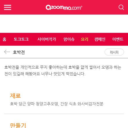
홈
토크토크
사이버작가
맘이슈
요리
캠페인
이벤트
호박전
레시피
호박전을 개인적으로 무지 좋아하는데 호박을 얇게 썰어서 오뎅과 하는
전이 있길래 해봤어요 너무나 맛있게 먹었습니다.
재료
호박 당근 양파 청양고추오뎅, 간장 식초 와사비감자전분
만들기