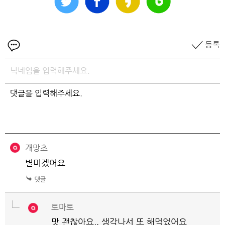
등록
개망초
별미겠어요
토마토
맛 괜찮아요.. 생각나서 또 해먹었어요