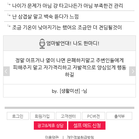
가떨어질일이죠. 가족들로인해 세번다님은 너무 힘든
요~~
나이가 문제가 아님 걍 타고나든가 아님 부족한건 관리
케이스죠..ㅠ 스트레스 관리 잘하시고 그러세요..오늘은
하든가임
난 삼겹살 말고 백숙 뜯다가 느낌
좀 덜 덥네요.
조금 기온이 낮아지기는 했어요 조금만 더 견딤될것이
고 동해쪽은 비가왔더고 하더니 동해쪽 사시나 보네요
엄마발언대! 나도 한마디!
테픙이 지나가면서 동해는 비를 뿌려주고 그영향으로
서울도 조금 기온이 낮아졌어요 피곤할때는 쉬셔요 라
정말 아프거나 열이 나면 은폐하지말고 주변인들에게
피해주지 말고 자가격리하고 자발적으로 양심있게 행동
면도 댕길때는 드셔도 됩니다 주구장창 라면으로 끼니
하길
떼우는것 아님 가끔은 괜찮습니다
by. [생활미션] -님
로그인
회원가입
고객센터
PC버전
출석부
이용약관
|
개인정보취급방침