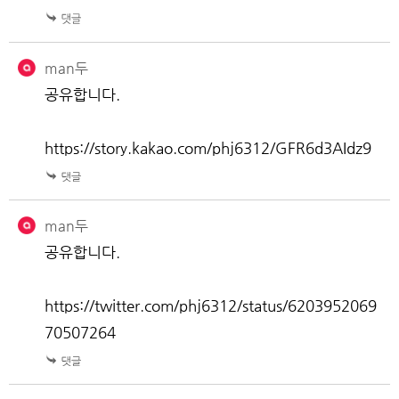
man두
공유합니다.
https://story.kakao.com/phj6312/GFR6d3AIdz9
man두
공유합니다.
https://twitter.com/phj6312/status/6203952069
70507264