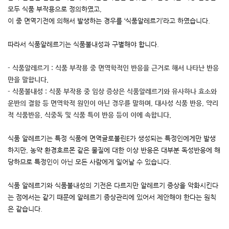
모두 식품 부작용으로 정의하였고
,
이 중 면역기전에 의해서 발생하는 경우를
‘
식품알레르기
’
라고 하였습니다
.
따라서 식품알레르기는 식품불내성과 구별해야 합니다
.
- 식품알레르기
:
식품 부작용 중 면역학적인 반응을 근거로 해서 나타난 반응
만을 말합니다
.
- 식품불내성
:
식품 부작용 중 임상 증상은 식품알레르기와 유사하나 효소와
운반의 결함 등 면역학적 원인이 아닌 경우를 말하며
,
대사성 식품 반응
,
약리
적 식품반응
,
식중독 및 식품 특이 반응 등이 이에 속합니다
.
식품 알레르기는 특정 식품에 면역글로불린
E
가 생성되는 특정인에게만 발생
하지만
,
농약 환경호르몬 같은 물질에 대한 이상 반응은 대부분 독성반응에 해
당하므로 특정인이 아닌 모든 사람에게 일어날 수 있습니다
.
식품 알레르기와 식품불내성의 기전은 다르지만 알레르기 증상을 악화시킨다
는 점에서는 같기 때문에 알레르기 증상관리에 있어서 제안해야 한다는 원칙
은 같습니다
.