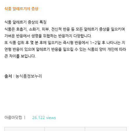
식품 알레르기의 증상
식품 알레르기 증상의 특징
식품은 호흡기
,
소화기
,
피부
,
전신적 반응 등 모든 알레르기 증상을 일으키며
가벼운 반응에서 생명을 위협하는 반응까지 다양합니다
.
또 식품 섭취 후 몇 분 후에 일으키는 즉시형 반응에서
1~2
일 후 나타나는 지
연형 반응이 있으며 알레르기 반응을 일으킬 수 있는 식품의 양이 개인에 따라
큰 차이를 보입니다
.
출처
: 농식품정보누리
아줌마닷컴
|
26,122 views