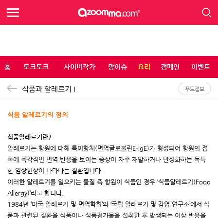
홈
토크토크
사이버작가
맘이슈
요리
캠페인
이벤트
식품과 알레르기 I
푸드정보
식품 알레르기의 정의
식품알레르기란
?
알레르기는 항원에 대해 특이항체
(
면역글로불린
E-lgE)
가 형성되어 항원의 접
촉에 즉각적인 면역 반응을 보이는 증상이 자주 재발하거나 만성화하는 독특
한 임상현상이 나타나는 질환입니다
.
이러한 알레르기를 일으키는 물질 즉 항원이 식품인 경우
‘
식품알레르기
(Food
Allergy)’
라고 합니다
.
1984
년
‘
미국 알레르기 및 면역학회
’
와
‘
국립 알레르기 및 감염 연구소
’
에서 식
품과 관련된 질환을 식품이나 식품첨가물을 섭취한 후 발생되는 이상 반응을