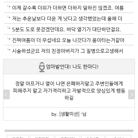
12시부터 밤 열시까지만 돌리고 에어컨끄고 선풍기 두
컨 켜고 있으니 그나마 잘 견디고 있네요 이렇게 에어컨
이제 갈수록 더위가 더하면 더하지 덜하진 않겠죠. 여름
대로 교대로 키고 자네요.
이 가열되면 지구 온도는 더 올라 갈 것이고 전력은 더
만 없음 좋겠어요. 여름이 무서워요.ㅎ 겨울엔 추움 옷
저는 추운날보다 더운 게 낫다고 생각했었는데 올해 더
모자날것이고 악순환이죠 그러게요 이제는 변압기 과부
이래도 껴입고 집에 가만있음 되는데 ..여름은 집을나가
위는 난생처음 겪는 거라 적응이 안되네요. 제발 비가 쏟
5분도 도로 못걷겠던데요. 바닥 열기가 대단하던걸요.
하로 정전이 될까봐 제일 무섭기도 합니다
기가 겁나요. 장대비가 한바탕 퍼부움 좋겠네요.
아져서 기온이 내려가면 좋겠어요.
지하도로 들어가서 병원근처서 또다시 지상으로 올라와
진짜여름이 더 무섭네요 오늘 나갓다가 몸이타는거같아
병원갔네요. 두군데를 가느라고 어제그랬죠. 엔간하면
택시타고 왔어요 당분간 안나가야겠어요 처서가 되면
시술하셨군요 저의 친정아버지가 그 질병으로고생해서
밖에 나가지마요. 쓰러져요.ㅎ쿠팡에서 배달시키고 집
햇빛도 덜따갑고 더위도 한풀꺽이던데 이러다가 여름나
저도 좀 압니다 남자들이 나이먹음 잘 걸리는병이죠 여
엄마발언대! 나도 한마디!
에있는걸로 저도 해결하네요. 처서가 23일이네요. 비좀
라로 변할수도 있겠어요 쿠팡에 바람나오는 팬달린 조
자들이 방광염에 자주 걸리듯이 그병도 재발이 잦은편
왔음 좋겠어요.근대 당분간 비소식이 없더라구요. 내일
끼팔던데 그거는 오래는 사용이안되겠지요 태풍이라도
이여서 조심하셔야 할거에요 남편분 술 좋아하시나요
정말 아프거나 열이 나면 은폐하지말고 주변인들에게
피해주지 말고 자가격리하고 자발적으로 양심있게 행동
부터 중부지방은 더위가 좀 주춤한다 일기예보서 그러
불어 이 열기를 식혀주먼 좋겠어요 살다가 태풍기다리
보통 술많이 드시는분이 오는 질병인데 저의 아버지가
하길
긴하데요. 좀만 참으면 되겠지요. 에어컨 없는집 어찌사
기는 처음이네요
술고래였거든요
by. [생활미션] -님
나 몰라요. 서울 봉천동 아파트엔 전기나가고 물도안나
오고 난리도 아니더만요. 아파트는 그래서 저는 싫어요.