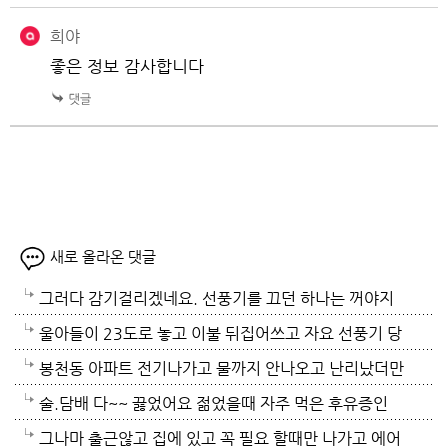
희야
좋은 정보 감사합니다
새로 올라온 댓글
그러다 감기걸리겠네요. 선풍기를 끄던 하나는 꺼야지
요. 여름철 실내 적정온도가 26로 알고있는데 너무 낮
울아들이 23도로 놓고 이불 뒤집어쓰고 자요 선풍기 당
게 설정해놓고 사네요. 전기세도 많이나오겠네요.
연 틀어져있고 에휴
봉천동 아파트 전기나가고 물까지 안나오고 난리났더만
요. 어제 뉴스나오데요.진짜지 이젠 여름이 살기 더 힘
술.담배 다~~ 끓었어요 젊었을때 자주 먹은 후유증인
들걸로 보이네요. 다들 에어컨 밤새 돌리고하니요. 저는
가? 나이먹어서 생고생중 입니다 ㅠㅠㅠㅠ
그나마 출근않고 집에 있고 꼭 필요 할때만 나가고 에어