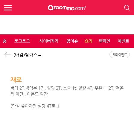
홈
토크토크
사이버작가
맘이슈
요리
캠페인
이벤트
(아컴)참깨스틱
요리이벤트
재료
버터 2T,박력분 1컵, 설탕 3T, 소금 1t, 달걀 4T, 우유 1~2T, 검은
깨 약간 , 아몬드 약간
(단걸 좋아하면 설탕 4T로..)