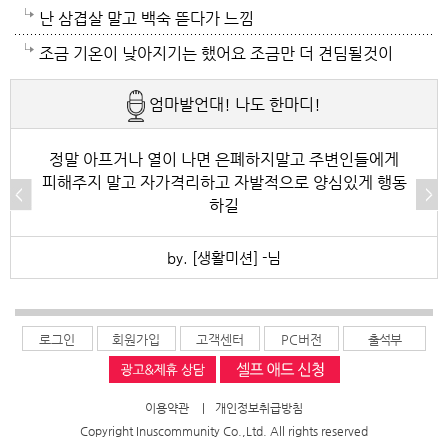
케이스죠..ㅠ 스트레스 관리 잘하시고 그러세요..오늘은
하든가임
난 삼겹살 말고 백숙 뜯다가 느낌
좀 덜 덥네요.
조금 기온이 낮아지기는 했어요 조금만 더 견딤될것이
고 동해쪽은 비가왔더고 하더니 동해쪽 사시나 보네요
엄마발언대! 나도 한마디!
테픙이 지나가면서 동해는 비를 뿌려주고 그영향으로
서울도 조금 기온이 낮아졌어요 피곤할때는 쉬셔요 라
정말 아프거나 열이 나면 은폐하지말고 주변인들에게
피해주지 말고 자가격리하고 자발적으로 양심있게 행동
면도 댕길때는 드셔도 됩니다 주구장창 라면으로 끼니
하길
떼우는것 아님 가끔은 괜찮습니다
by. [생활미션] -님
로그인
회원가입
고객센터
PC버전
출석부
이용약관
|
개인정보취급방침
Copyright Inuscommunity Co.,Ltd. All rights reserved