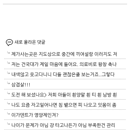
새로 올라온 댓글
제가사는곳은 지도상으로 중간에 끼여설랑 이러지도 저
러지도 못하는 데프리카 라고불리는 경북에 살고 있답
저는 건국대가 제일 마음에 들어요. 의료비로 왕창 축나
니다 밤열대아에 잠못이루기도 했어요 어제는... 에어컨
지 않는다면 좋겠어요.
내색않고 웃고다니니 다들 괜찮은줄 보는거죠..그렇다
켜놓고 잤는데도... 밤에는 해가 없어서 25도에 맞춰놓
고 우중충한 얼굴로 매일 다닐수도 없는 노릇이고 사람
삼겹살!!!
고 잤는데 더워설랑...
들마다 다 내 사정을 설명하기도 그럴거고 ..힘드실거
도전 해 보셨나요> 저희 아들이 흰양말 흰 티 흰 남방 흰
압니다. 그래도 참 그 자리서 꿋꿋하게 가정돌보고 여러
색을 주로 입는데 누래지고 사서 한해 입으면 다음해 입
나도 요즘 자고일어나면 침 뱉으면 피 나오고 잇몸이 좀
일 하고 사는거보면 대단하세요. 저같음 벌써 지쳐서 나
기가 힘든 옷들이 있어요. 위에방법 괜찮은지 알고 싶어
부어있는듯
이가덴트가 영양제인겨?
가떨어질일이죠. 가족들로인해 세번다님은 너무 힘든
요~~
나이가 문제가 아님 걍 타고나든가 아님 부족한건 관리